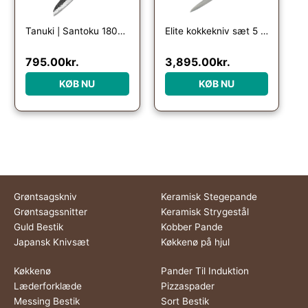
Tanuki | Santoku 180mm | Japansk kokkekniv
Elite kokkekniv sæt 5 dele
795.00
kr.
3,895.00
kr.
KØB NU
KØB NU
Grøntsagskniv
Keramisk Stegepande
Grøntsagssnitter
Keramisk Strygestål
Guld Bestik
Kobber Pande
Japansk Knivsæt
Køkkenø på hjul
Køkkenø
Pander Til Induktion
Læderforklæde
Pizzaspader
Messing Bestik
Sort Bestik