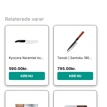
Relaterede varer
Kyocera Keramisk kokkekniv i hvid, 16cm
Tanuki | Santoku 180mm | Japansk kokkekniv
590.00
kr.
795.00
kr.
KØB NU
KØB NU