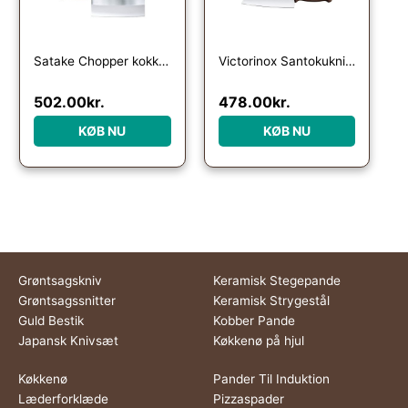
Satake Chopper kokkekniv med træhåndtag
Victorinox Santokukniv 17 cm, wood
502.00
kr.
478.00
kr.
KØB NU
KØB NU
Grøntsagskniv
Keramisk Stegepande
Grøntsagssnitter
Keramisk Strygestål
Guld Bestik
Kobber Pande
Japansk Knivsæt
Køkkenø på hjul
Køkkenø
Pander Til Induktion
Læderforklæde
Pizzaspader