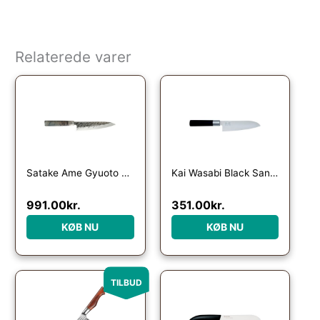
Relaterede varer
Satake Ame Gyuoto kokkekniv 21 cm
Kai Wasabi Black Santokukniv 16,5 cm.
991.00
kr.
351.00
kr.
KØB NU
KØB NU
Den oprindelige pris var: 1,149.00kr..
Den aktuelle pris er: 795.00kr..
TILBUD