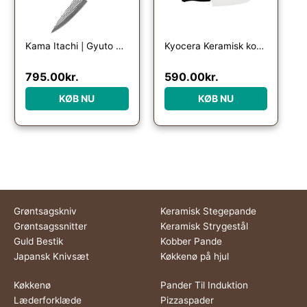
Kama Itachi | Gyuto 210 mm | Japansk kokkekniv
Kyocera Keramisk kokkekniv i hvid, 16cm
795.00
kr.
590.00
kr.
KØB NU
KØB NU
Grøntsagskniv
Keramisk Stegepande
Grøntsagssnitter
Keramisk Strygestål
Guld Bestik
Kobber Pande
Japansk Knivsæt
Køkkenø på hjul
Køkkenø
Pander Til Induktion
Læderforklæde
Pizzaspader