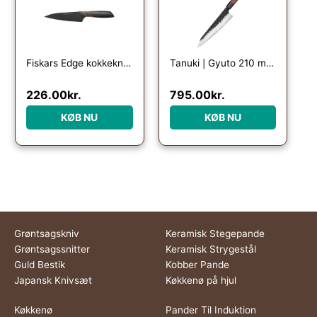
Fiskars Edge kokkekniv, lille
Tanuki | Gyuto 210 mm | Japansk kokkekniv
226.00
kr.
795.00
kr.
KØB NU
KØB NU
Grøntsagskniv
Keramisk Stegepande
Grøntsagssnitter
Keramisk Strygestål
Guld Bestik
Kobber Pande
Japansk Knivsæt
Køkkenø på hjul
Køkkenø
Pander Til Induktion