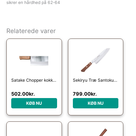
sikrer en hårdhed på 62-64
Relaterede varer
Satake Chopper kokkekniv med træhåndtag
Sekiryu Træ Santokukniv 16,5 cm V1
502.00
kr.
799.00
kr.
KØB NU
KØB NU