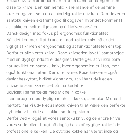
kokkekniv. Derfor finder man ofte en sammenhæng mellem
disse to knive. Den kan nemlig klare mange af de samme
skæreopgaver, som en almindelig kokkekniv kan. Derudover er
santoku kniven ekstremt god til opgaver, hvor det kommer til
at hakke og snitte, ligesom nakiri kniven også er.
Dansk design med fokus på ergonomisk funktionalitet
Når det kommer til at bruge en god køkkenkniv, så er det
vigtigt at kniven er ergonomisk og at funktionaliteten er i top.
Derfor er alle vores knive i Rose knivserien lavet i samarbejde
med en dygtigt industriel designer. Dette gør, at vi ikke bare
har udviklet en santoku kniv, hvor ergonomien er i top, men
også funktionaliteten. Derfor er vores Rose knivserie også
designbeskyttet, hvilket vidner om, at vi har udviklet en
knivserie som ikke er set på markedet før.
Udviklet i samarbejde med Michelin kokke
I samarbejde med dygtige michelin kokke, som bl.a. Michael
Nørtoft, har vi udviklet santoku kniven til at være den perfekte
hybridkniv til både at hakke, snitte og skære.
Derfor ved vi også at vores santoku kniv, og de andre knive i
vores serie bliver brugt på daglig basis af dygtige kokke i det
professionelle køkken. De dygtige kokke har været inde og