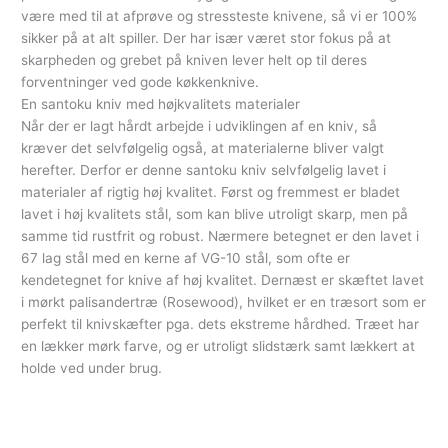
være med til at afprøve og stressteste knivene, så vi er 100%
sikker på at alt spiller. Der har især været stor fokus på at
skarpheden og grebet på kniven lever helt op til deres
forventninger ved gode køkkenknive.
En santoku kniv med højkvalitets materialer
Når der er lagt hårdt arbejde i udviklingen af en kniv, så
kræver det selvfølgelig også, at materialerne bliver valgt
herefter. Derfor er denne santoku kniv selvfølgelig lavet i
materialer af rigtig høj kvalitet. Først og fremmest er bladet
lavet i høj kvalitets stål, som kan blive utroligt skarp, men på
samme tid rustfrit og robust. Nærmere betegnet er den lavet i
67 lag stål med en kerne af VG-10 stål, som ofte er
kendetegnet for knive af høj kvalitet. Dernæst er skæftet lavet
i mørkt palisandertræ (Rosewood), hvilket er en træsort som er
perfekt til knivskæfter pga. dets ekstreme hårdhed. Træet har
en lækker mørk farve, og er utroligt slidstærk samt lækkert at
holde ved under brug.