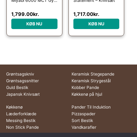
Miyabi 6000 MCT Gyutoh Kokkekniv 24 cm
Statement – Knivsæt
1,799.00
kr.
1,717.00
kr.
KØB NU
KØB NU
Grøntsagskniv
Keramisk Stegepande
Grøntsagssnitter
Keramisk Strygestål
Guld Bestik
Kobber Pande
Japansk Knivsæt
Køkkenø på hjul
Køkkenø
Pander Til Induktion
Læderforklæde
Pizzaspader
Messing Bestik
Sort Bestik
Non Stick Pande
Vandkarafler