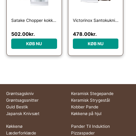
Satake Chopper kokkekniv med træhåndtag
Victorinox Santokukniv 17 cm, wood
502.00
kr.
478.00
kr.
KØB NU
KØB NU
Grøntsagskniv
Keramisk Stegepande
Grøntsagssnitter
Keramisk Strygestål
Guld Bestik
Kobber Pande
Japansk Knivsæt
Køkkenø på hjul
Køkkenø
Pander Til Induktion
Læderforklæde
Pizzaspader