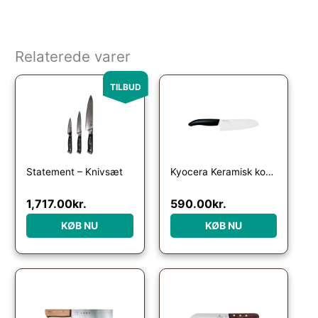
Relaterede varer
Den oprindelige pris var: 1,997.00kr..
Den aktuelle pris er: 1,717.00kr..
TILBUD
Statement – Knivsæt
Kyocera Keramisk kokkekniv i hvid, 16cm
1,717.00
kr.
590.00
kr.
KØB NU
KØB NU